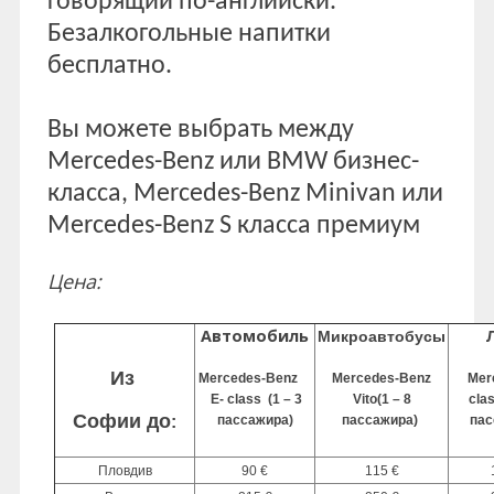
говорящий по-английски.
Безалкогольные напитки
бесплатно.
Вы можете выбрать между
Mercedes-Benz или BMW бизнес-
класса, Mercedes-Benz Minivan или
Mercedes-Benz S класса премиум
Цена:
Автомобиль
Микроавтобусы
Из
Mercedes-Benz
Mercedes-Benz
Mer
E- class (1 – 3
Vito(1 – 8
cla
Софии до
:
пассажира)
пассажира)
пас
Пловдив
90 €
115 €