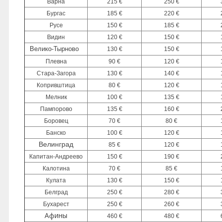
Варна
215 €
250 €
Бургас
185 €
220 €
Русе
150 €
185 €
Видин
120 €
150 €
Велико-Тырново
130 €
150 €
Плевна
90 €
120 €
Стара-Загора
130 €
140 €
Копривштица
80 €
120 €
Мелник
100 €
135 €
Пампорово
135 €
160 €
Боровец
70 €
80 €
Банско
100 €
120 €
Велинград
85 €
120 €
Капитан-Андреево
150 €
190 €
Калотина
70 €
85 €
Кулата
130 €
150 €
Белград
250 €
280 €
Бухарест
250 €
260 €
Афины
460 €
480 €